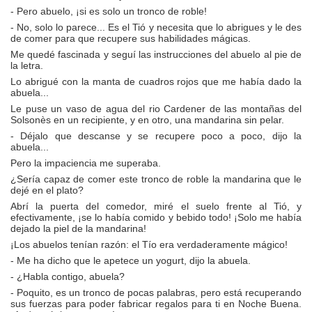
- Pero abuelo, ¡si es solo un tronco de roble!
- No, solo lo parece... Es el Tió y necesita que lo abrigues y le des
de comer para que recupere sus habilidades mágicas.
Me quedé fascinada y seguí las instrucciones del abuelo al pie de
la letra.
Lo abrigué con la manta de cuadros rojos que me había dado la
abuela...
Le puse un vaso de agua del rio Cardener de las montañas del
Solsonès en un recipiente, y en otro, una mandarina sin pelar.
- Déjalo que descanse y se recupere poco a poco, dijo la
abuela...
Pero la impaciencia me superaba.
¿Sería capaz de comer este tronco de roble la mandarina que le
dejé en el plato?
Abrí la puerta del comedor, miré el suelo frente al Tió, y
efectivamente, ¡se lo había comido y bebido todo! ¡Solo me había
dejado la piel de la mandarina!
¡Los abuelos tenían razón: el Tío era verdaderamente mágico!
- Me ha dicho que le apetece un yogurt, dijo la abuela.
- ¿Habla contigo, abuela?
- Poquito, es un tronco de pocas palabras, pero está recuperando
sus fuerzas para poder fabricar regalos para ti en Noche Buena.