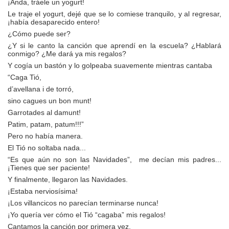
¡Anda, tráele un yogurt!
Le traje el yogurt, dejé que se lo comiese tranquilo, y al regresar,
¡había desaparecido entero!
¿Cómo puede ser?
¿Y si le canto la canción que aprendí en la escuela? ¿Hablará
conmigo? ¿Me dará ya mis regalos?
Y cogía un bastón y lo golpeaba suavemente mientras cantaba
“Caga Tió,
d’avellana i de torró,
sino cagues un bon munt!
Garrotades al damunt!
Patim, patam, patum!!!”
Pero no había manera.
El Tió no soltaba nada...
“Es que aún no son las Navidades”, me decían mis padres...
¡Tienes que ser paciente!
Y finalmente, llegaron las Navidades.
¡Estaba nerviosísima!
¡Los villancicos no parecían terminarse nunca!
¡Yo quería ver cómo el Tió “cagaba” mis regalos!
Cantamos la canción por primera vez.